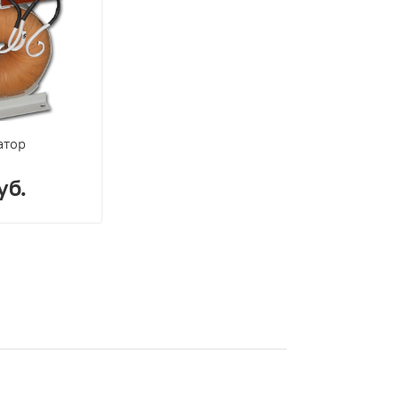
атор
уб.