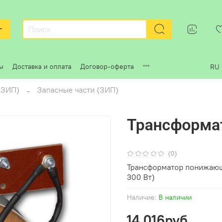
г
ы
Доставка и оплата
Договор-оферта
RU
 ЗИП)
Запасные части (ЗИП)
Трансформат
(0)
Трансформатор понижающ
300 Вт)
Наличие:
В наличии
14 016руб.