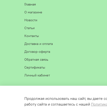
Главная
О магазине
Новости
Статьи
Контакты
Доставка и оплата
Договор-оферта
Обратная связь
Сертификаты
Личный кабинет
Интернет-магазин ЭСА 2025
Продолжая использовать наш сайт, вы даете с
работу сайта и соглашаетесь с нашей
Политик
Создан на inSales