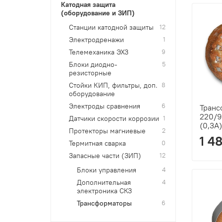
Катодная защита
(оборудование и ЗИП)
Станции катодной защиты
12
Электродренажи
1
Телемеханика ЭХЗ
9
Блоки диодно-
5
резисторные
Стойки КИП, фильтры, доп.
8
оборудование
Электроды сравнения
6
Транс
220/9
Датчики скорости коррозии
1
(0,3A
Протекторы магниевые
2
1 4
Термитная сварка
0
Запасные части (ЗИП)
12
Блоки управления
4
Дополнительная
4
электроника СКЗ
Трансформаторы
6