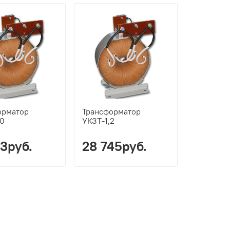
орматор
Трансформатор
,0
УКЗТ-1,2
43руб.
28 745руб.