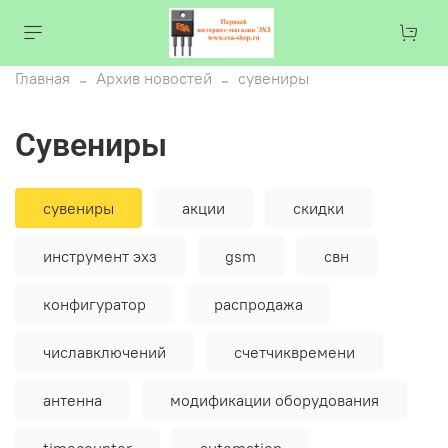
Главная
Архив новостей
сувениры
сувениры
сувениры
акции
скидки
инструмент эхз
gsm
свн
конфигуратор
распродажа
числавключений
счетчиквремени
антенна
модификации оборудования
timecounter
automation