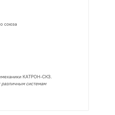
го союза
лемеханики КАТРОН-СКЗ.
к различным системам