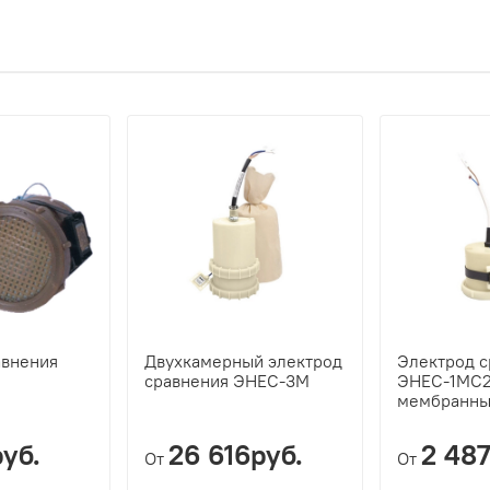
авнения
Двухкамерный электрод
Электрод с
сравнения ЭНЕС-3М
ЭНЕС-1МС2 
мембранны
уб.
26 616руб.
2 487
От
От