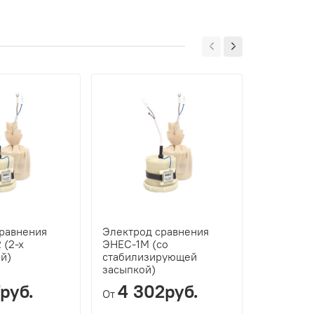
равнения
Электрод сравнения
Колонка 
(2-х
ЭНЕС-1М (со
й)
стабилизирующей
засыпкой)
руб.
4 302руб.
13 
От
От