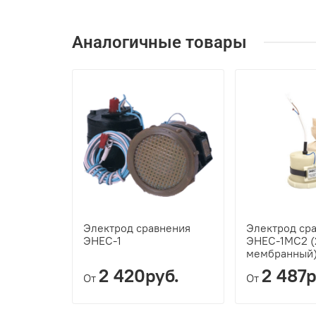
Аналогичные товары
Электрод сравнения
Электрод ср
ЭНЕС-1
ЭНЕС-1МС2 (
мембранный
2 420руб.
2 487р
От
От