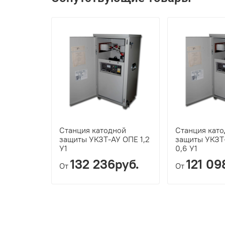
Станция катодной
Станция кат
защиты УКЗТ-АУ ОПЕ 1,2
защиты УКЗТ
У1
0,6 У1
132 236руб.
121 09
От
От