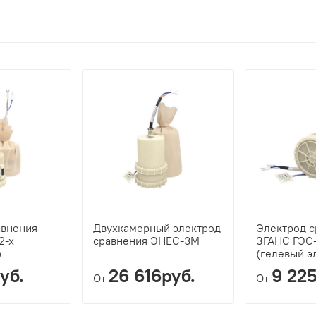
авнения
Двухкамерный электрод
Электрод с
2-х
сравнения ЭНЕС-3М
ЗГАНС ГЭС
)
(гелевый э
уб.
26 616руб.
9 225
От
От