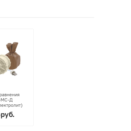
равнения
-МС-Д
лектролит)
руб.