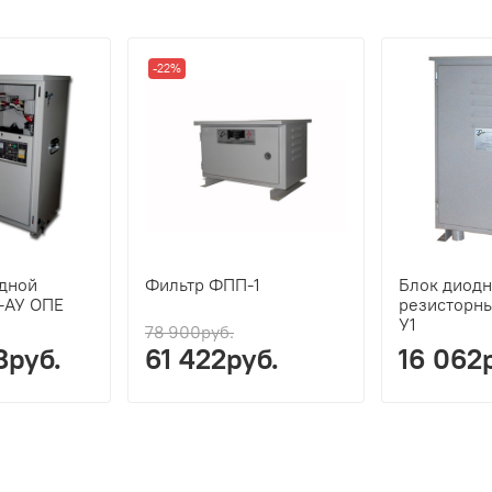
-22%
одной
Фильтр ФПП-1
Блок диодн
-АУ ОПЕ
резисторны
У1
78 900руб.
8руб.
61 422руб.
16 062