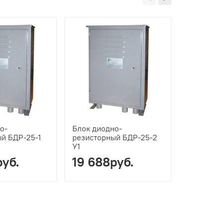
о-
Блок диодно-
Блок дио
й БДР-25-1
резисторный БДР-25-2
резистор
У1
У1
руб.
19 688руб.
23 38