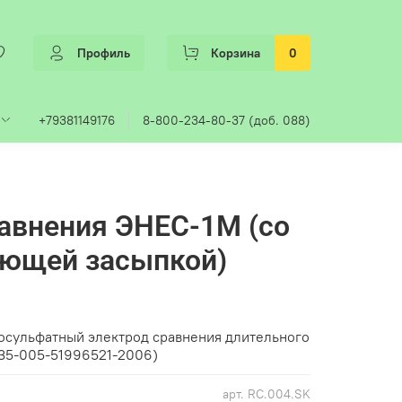
Профиль
Корзина
0
+79381149176
8-800-234-80-37 (доб. 088)
авнения ЭНЕС-1М (со
ующей засыпкой)
сульфатный электрод сравнения длительного
35-005-51996521-2006)
арт.
RC.004.SK