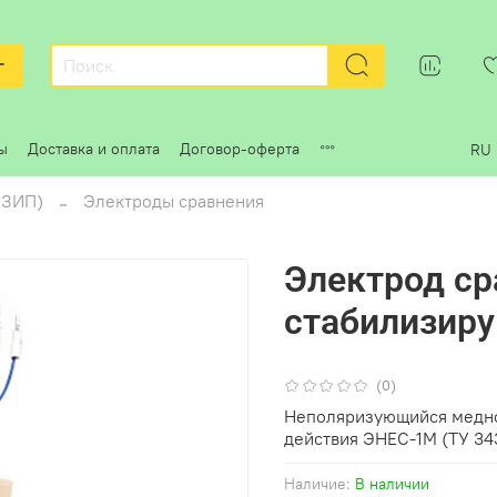
г
ы
Доставка и оплата
Договор-оферта
RU
 ЗИП)
Электроды сравнения
Электрод ср
стабилизир
(0)
Неполяризующийся медно
действия ЭНЕС-1М (
ТУ 34
Наличие:
В наличии