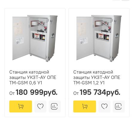
Станция катодной
Станция катодной
защиты УКЗТ-АУ ОПЕ
защиты УКЗТ-АУ ОПЕ
ТМ-GSM 0,6 У1
ТМ-GSM 1,2 У1
180 999руб.
195 734руб.
От
От